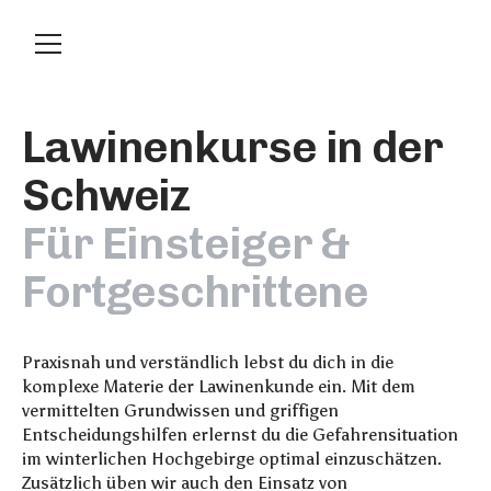
L
a
w
i
n
e
n
k
u
r
s
e
i
n
d
e
r
S
c
h
w
e
i
z
F
ü
r
E
i
n
s
t
e
i
g
e
r
&
F
o
r
t
g
e
s
c
h
r
i
t
t
e
n
e
Praxisnah und verständlich lebst du dich in die
komplexe Materie der Lawinenkunde ein. Mit dem
vermittelten Grundwissen und griffigen
Entscheidungshilfen erlernst du die Gefahrensituation
im winterlichen Hochgebirge optimal einzuschätzen.
Zusätzlich üben wir auch den Einsatz von