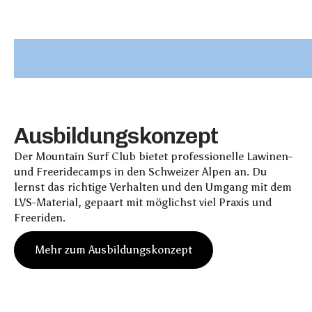
A
u
s
b
i
l
d
u
n
g
s
k
o
n
z
e
p
t
Der Mountain Surf Club bietet professionelle Lawinen-
und Freeridecamps in den Schweizer Alpen an. Du
lernst das richtige Verhalten und den Umgang mit dem
LVS-Material, gepaart mit möglichst viel Praxis und
Freeriden.
M
e
h
r
z
u
m
A
u
s
b
i
l
d
u
n
g
s
k
o
n
z
e
p
t
M
e
h
r
z
u
m
A
u
s
b
i
l
d
u
n
g
s
k
o
n
z
e
p
t