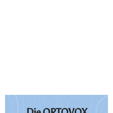
D
i
e
O
R
T
O
V
O
X