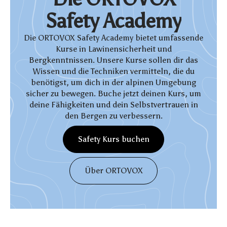
S
a
f
e
t
y
A
c
a
d
e
m
y
Die ORTOVOX Safety Academy bietet umfassende
Kurse in Lawinensicherheit und
Bergkenntnissen. Unsere Kurse sollen dir das
Wissen und die Techniken vermitteln, die du
benötigst, um dich in der alpinen Umgebung
sicher zu bewegen. Buche jetzt deinen Kurs, um
deine Fähigkeiten und dein Selbstvertrauen in
den Bergen zu verbessern.
S
a
f
e
t
y
K
u
r
s
b
u
c
h
e
n
S
a
f
e
t
y
K
u
r
s
b
u
c
h
e
n
Ü
b
e
r
O
R
T
O
V
O
X
Ü
b
e
r
O
R
T
O
V
O
X