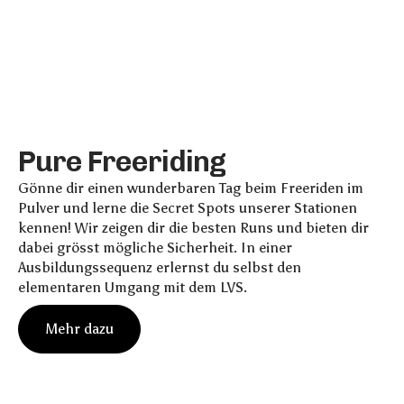
P
u
r
e
F
r
e
e
r
i
d
i
n
g
Gönne dir einen wunderbaren Tag beim Freeriden im
Pulver und lerne die Secret Spots unserer Stationen
kennen! Wir zeigen dir die besten Runs und bieten dir
dabei grösst mögliche Sicherheit. In einer
Ausbildungssequenz erlernst du selbst den
elementaren Umgang mit dem LVS.
M
e
h
r
d
a
z
u
M
e
h
r
d
a
z
u