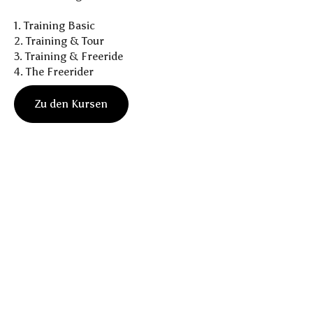
1. Training Basic
2. Training & Tour
3. Training & Freeride
4. The Freerider
Z
u
d
e
n
K
u
r
s
e
n
Z
u
d
e
n
K
u
r
s
e
n